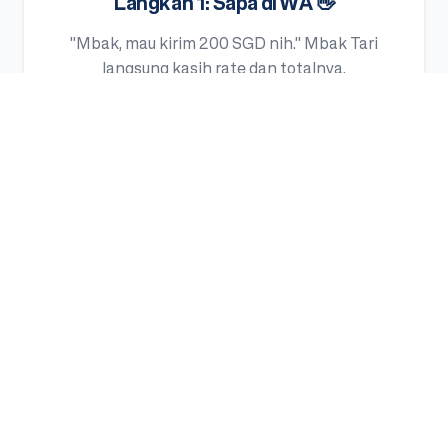
Langkah 1: Sapa di WA 👋
"Mbak, mau kirim 200 SGD nih." Mbak Tari
langsung kasih rate dan totalnya.
Langkah 2: Klik Link Aman 🔒
Buka link resmi dari Mbak Tari, masukin data dan
PIN transaksi kamu, dan data kamu tetap aman
dan terlindungi dari hack.